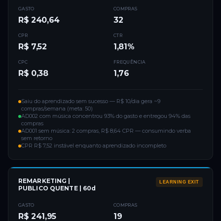
GASTO
COMPRAS
R$ 240,64
32
CPR
CTR
R$ 7,52
1,81%
CPC
FREQUÊNCIA
R$ 0,38
1,76
Saiu do aprendizado sem sucesso — R$ 10/dia gera ~9
compras/semana (meta: 50)
AD002 com música concentrou 93% do gasto e entregou 94% das
compras
AD001 sem música: 2 compras, R$ 8,64 CPR — consumindo verba
sem retorno
CPR R$ 7,52 instável enquanto aprendizado incompleto
REMARKETING |
LEARNING EXIT
PUBLICO QUENTE | 60d
GASTO
COMPRAS
R$ 241,95
19