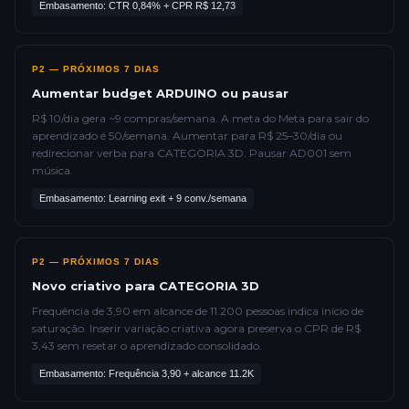
Embasamento: CTR 0,84% + CPR R$ 12,73
P2 — PRÓXIMOS 7 DIAS
Aumentar budget ARDUINO ou pausar
R$ 10/dia gera ~9 compras/semana. A meta do Meta para sair do
aprendizado é 50/semana. Aumentar para R$ 25–30/dia ou
redirecionar verba para CATEGORIA 3D. Pausar AD001 sem
música.
Embasamento: Learning exit + 9 conv./semana
P2 — PRÓXIMOS 7 DIAS
Novo criativo para CATEGORIA 3D
Frequência de 3,90 em alcance de 11.200 pessoas indica início de
saturação. Inserir variação criativa agora preserva o CPR de R$
3,43 sem resetar o aprendizado consolidado.
Embasamento: Frequência 3,90 + alcance 11.2K