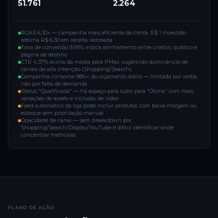
51.761
2.264
ROAS 6,30x — campanha mais eficiente da conta. R$ 1 investido
retorna R$ 6,30 em receita rastreada
Taxa de conversão 9,95% indica alinhamento entre criativo, público e
página de destino
CTR 4,37% acima da média para PMax, sugerindo dominância de
canais de alta intenção (Shopping/Search)
Campanha consome 98%+ do orçamento diário — limitada por verba,
não por falta de demanda
Status "Qualificada" — há espaço para subir para "Ótima" com mais
variações de assets e inclusão de vídeo
Feed automático da loja pode incluir produtos com baixa margem ou
estoque sem priorização manual
Opacidade de canal — sem breakdown por
Shopping/Search/Display/YouTube é difícil identificar onde
concentrar melhorias
PLANO DE AÇÃO