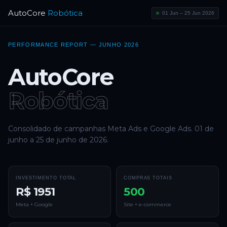
AutoCore
Robótica
01 Jun – 25 Jun 2026
PERFORMANCE REPORT — JUNHO 2026
AutoCore
Robótica
Consolidado de campanhas Meta Ads e Google Ads. 01 de
junho a 25 de junho de 2026.
INVESTIMENTO TOTAL
COMPRAS TOTAIS
R$ 1951
500
Meta + Google
Site + e-commerce