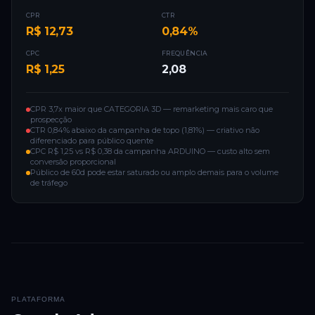
CPR
CTR
R$ 12,73
0,84%
CPC
FREQUÊNCIA
R$ 1,25
2,08
CPR 3,7x maior que CATEGORIA 3D — remarketing mais caro que
prospecção
CTR 0,84% abaixo da campanha de topo (1,81%) — criativo não
diferenciado para público quente
CPC R$ 1,25 vs R$ 0,38 da campanha ARDUINO — custo alto sem
conversão proporcional
Público de 60d pode estar saturado ou amplo demais para o volume
de tráfego
PLATAFORMA