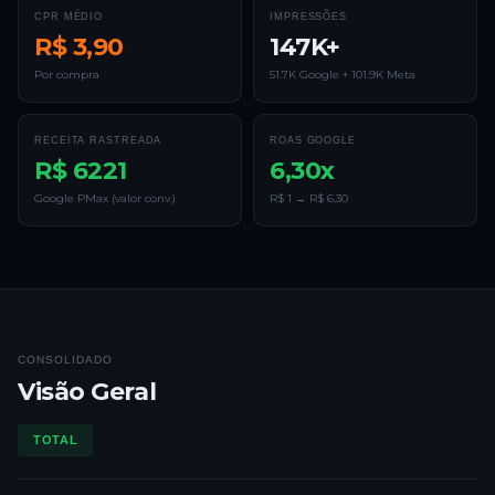
CPR MÉDIO
IMPRESSÕES
R$ 3,90
147K+
Por compra
51.7K Google + 101.9K Meta
RECEITA RASTREADA
ROAS GOOGLE
R$ 6221
6,30x
Google PMax (valor conv.)
R$ 1 → R$ 6,30
CONSOLIDADO
Visão Geral
TOTAL