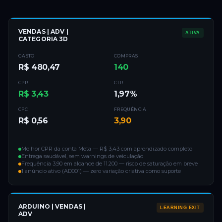
VENDAS | ADV |
ATIVA
CATEGORIA 3D
GASTO
COMPRAS
R$ 480,47
140
CPR
CTR
R$ 3,43
1,97%
CPC
FREQUÊNCIA
R$ 0,56
3,90
Melhor CPR da conta Meta — R$ 3,43 com aprendizado completo
Entrega saudável, sem warnings de veiculação
Frequência 3,90 em alcance de 11.200 — risco de saturação em breve
1 anúncio ativo (AD001) — zero variação criativa como suporte
ARDUINO | VENDAS |
LEARNING EXIT
ADV