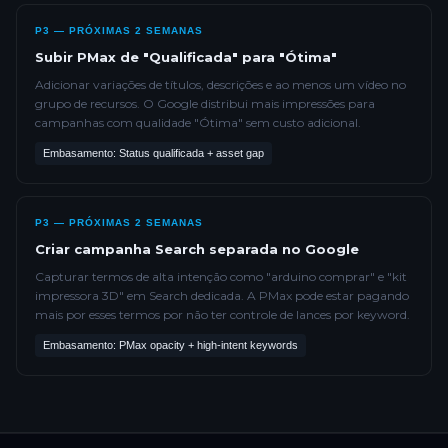
P3 — PRÓXIMAS 2 SEMANAS
Subir PMax de "Qualificada" para "Ótima"
Adicionar variações de títulos, descrições e ao menos um vídeo no
grupo de recursos. O Google distribui mais impressões para
campanhas com qualidade "Ótima" sem custo adicional.
Embasamento: Status qualificada + asset gap
P3 — PRÓXIMAS 2 SEMANAS
Criar campanha Search separada no Google
Capturar termos de alta intenção como "arduino comprar" e "kit
impressora 3D" em Search dedicada. A PMax pode estar pagando
mais por esses termos por não ter controle de lances por keyword.
Embasamento: PMax opacity + high-intent keywords