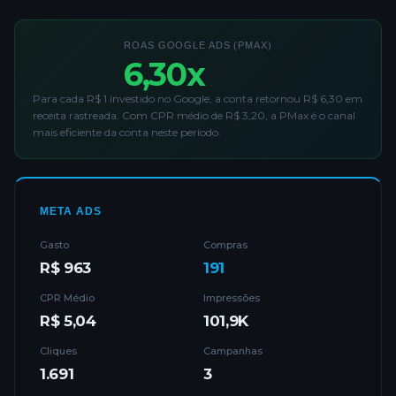
ROAS GOOGLE ADS (PMAX)
6,30x
Para cada R$ 1 investido no Google, a conta retornou R$ 6,30 em
receita rastreada. Com CPR médio de R$ 3,20, a PMax é o canal
mais eficiente da conta neste período.
META ADS
Gasto
Compras
R$ 963
191
CPR Médio
Impressões
R$ 5,04
101,9K
Cliques
Campanhas
1.691
3