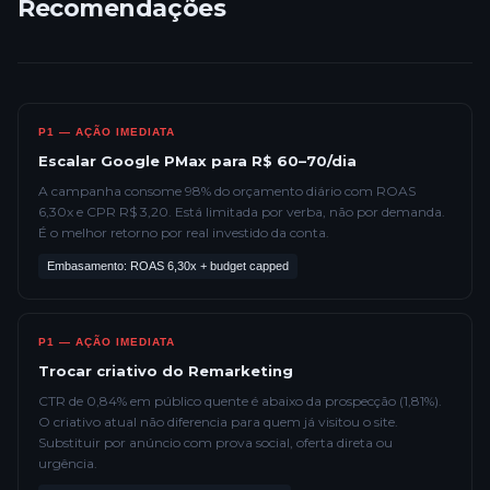
Recomendações
P1 — AÇÃO IMEDIATA
Escalar Google PMax para R$ 60–70/dia
A campanha consome 98% do orçamento diário com ROAS
6,30x e CPR R$ 3,20. Está limitada por verba, não por demanda.
É o melhor retorno por real investido da conta.
Embasamento: ROAS 6,30x + budget capped
P1 — AÇÃO IMEDIATA
Trocar criativo do Remarketing
CTR de 0,84% em público quente é abaixo da prospecção (1,81%).
O criativo atual não diferencia para quem já visitou o site.
Substituir por anúncio com prova social, oferta direta ou
urgência.